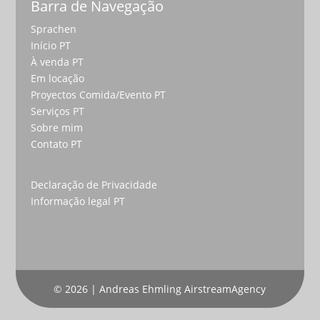
Barra de Navegação
Sprachen
Início PT
À venda PT
Em locação
Proyectos Comida/Evento PT
Serviços PT
Sobre mim
Contato PT
Declaração de Privacidade
Informação legal PT
© 2026 | Andreas Ehmling AirstreamAgency