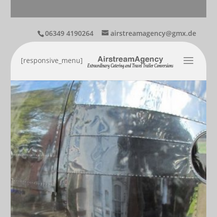
06349 4190264
airstreamagency@gmx.de
[responsive_menu]